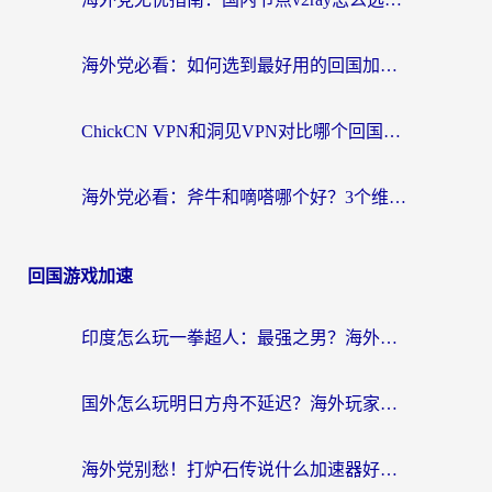
海外党必看：如何选到最好用的回国加速器？从节点到售后的全维度指南
ChickCN VPN和洞见VPN对比哪个回国效果更好？海外党亲测3款加速器+避坑指南
海外党必看：斧牛和嘀嗒哪个好？3个维度教你选对回国加速器
回国游戏加速
印度怎么玩一拳超人：最强之男？海外党国服游戏加速避坑指南
国外怎么玩明日方舟不延迟？海外玩家国服游戏加速终极指南（附DNF梦幻诛仙解决方案）
海外党别愁！打炉石传说什么加速器好用？3个实用技巧解决国服游戏卡顿