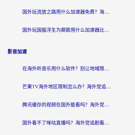
国外玩流放之路用什么加速器免费？海外党亲测有效的国服游戏加速指南
国外玩国服浮生为卿歌用什么加速器比较好？海外党亲测不踩坑指南
影音加速
在海外听音乐用什么软件？别让地域限制断了你的华语歌单
芒果TV海外地区限制怎么办？海外党追剧看片的实用加速器选择指南
腾讯缓存的视频在国外能看吗？海外党追剧看片的终极解决方案
国外看不了咪咕直播吗？海外党追剧看片的加速器选择指南