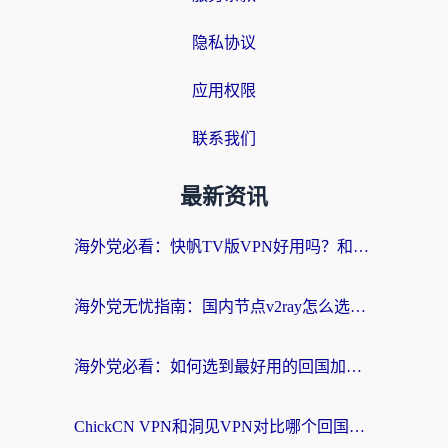
隐私协议
应用权限
联系我们
最新资讯
海外党必看：快帆TV版VPN好用吗？和快游VPN对比哪个回国效果更好？附实用避坑指南
海外党无忧指南：国内节点v2ray怎么选？一键回国VPN+多场景实测帮你避坑
海外党必看：如何选到最好用的回国加速器？从节点到售后的全维度指南
ChickCN VPN和洞见VPN对比哪个回国效果更好？海外党亲测3款加速器+避坑指南