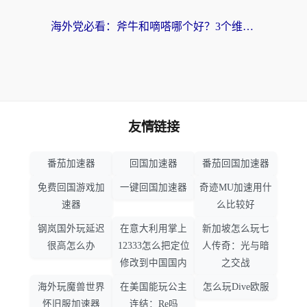
海外党必看：斧牛和嘀嗒哪个好？3个维度教你选对回国加速器
友情链接
番茄加速器
回国加速器
番茄回国加速器
免费回国游戏加
一键回国加速器
奇迹MU加速用什
速器
么比较好
钢岚国外玩延迟
在意大利用掌上
新加坡怎么玩七
很高怎么办
12333怎么把定位
人传奇：光与暗
修改到中国国内
之交战
海外玩魔兽世界
在美国能玩公主
怎么玩Dive欧服
怀旧服加速器
连结：Re吗