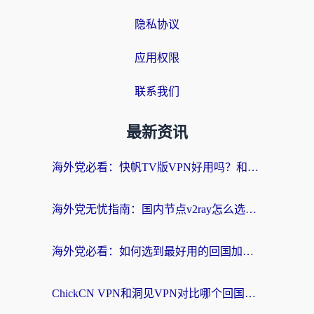
隐私协议
应用权限
联系我们
最新资讯
海外党必看：快帆TV版VPN好用吗？和快游VPN对比哪个回国效果更好？附实用避坑指南
海外党无忧指南：国内节点v2ray怎么选？一键回国VPN+多场景实测帮你避坑
海外党必看：如何选到最好用的回国加速器？从节点到售后的全维度指南
ChickCN VPN和洞见VPN对比哪个回国效果更好？海外党亲测3款加速器+避坑指南