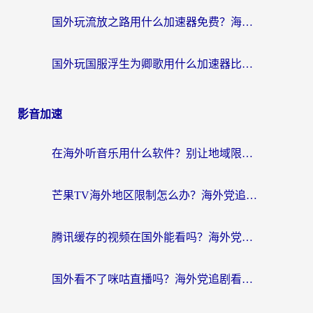
国外玩流放之路用什么加速器免费？海外党亲测有效的国服游戏加速指南
国外玩国服浮生为卿歌用什么加速器比较好？海外党亲测不踩坑指南
影音加速
在海外听音乐用什么软件？别让地域限制断了你的华语歌单
芒果TV海外地区限制怎么办？海外党追剧看片的实用加速器选择指南
腾讯缓存的视频在国外能看吗？海外党追剧看片的终极解决方案
国外看不了咪咕直播吗？海外党追剧看片的加速器选择指南