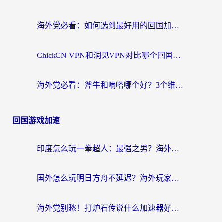
海外党必看：如何选到最好用的回国加速器？从节点到售后的全维度指南
ChickCN VPN和洞见VPN对比哪个回国效果更好？海外党亲测3款加速器+避坑指南
海外党必看：斧牛和嘀嗒哪个好？3个维度教你选对回国加速器
回国游戏加速
印度怎么玩一拳超人：最强之男？海外党国服游戏加速避坑指南
国外怎么玩明日方舟不延迟？海外玩家国服游戏加速终极指南（附DNF梦幻诛仙解决方案）
海外党别愁！打炉石传说什么加速器好用？3个实用技巧解决国服游戏卡顿