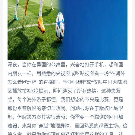
深夜，当你在异国的公寓里，兴奋地打开手机，想和国
内朋友一样，用熟悉的央视频或咪咕视频看一场“在海外
怎么看欧洲杯”的直播时，“地区限制”或“仅限中国大陆地
区播放”的冰冷提示，瞬间浇灭了所有热情。这种失落
感，每个海外游子都懂。我们想念的不只是比赛，更是
那份乡音解说的亲切与热闹。问题根源在于版权地域限
制，但解决方案其实很清晰：你需要一个靠谱的回国加
速器，来帮你“穿越”地理屏障，重回熟悉的观赛主场。这
篇文章，就是为你梳理如何选择和使用这样的工具，让