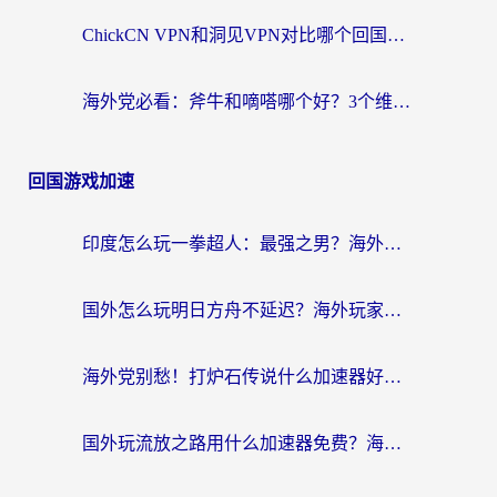
ChickCN VPN和洞见VPN对比哪个回国效果更好？海外党亲测3款加速器+避坑指南
海外党必看：斧牛和嘀嗒哪个好？3个维度教你选对回国加速器
回国游戏加速
印度怎么玩一拳超人：最强之男？海外党国服游戏加速避坑指南
国外怎么玩明日方舟不延迟？海外玩家国服游戏加速终极指南（附DNF梦幻诛仙解决方案）
海外党别愁！打炉石传说什么加速器好用？3个实用技巧解决国服游戏卡顿
国外玩流放之路用什么加速器免费？海外党亲测有效的国服游戏加速指南