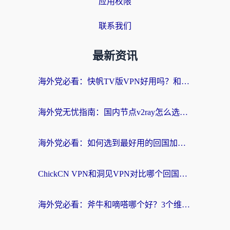
应用权限
联系我们
最新资讯
海外党必看：快帆TV版VPN好用吗？和快游VPN对比哪个回国效果更好？附实用避坑指南
海外党无忧指南：国内节点v2ray怎么选？一键回国VPN+多场景实测帮你避坑
海外党必看：如何选到最好用的回国加速器？从节点到售后的全维度指南
ChickCN VPN和洞见VPN对比哪个回国效果更好？海外党亲测3款加速器+避坑指南
海外党必看：斧牛和嘀嗒哪个好？3个维度教你选对回国加速器