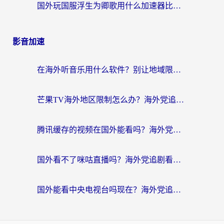
国外玩国服浮生为卿歌用什么加速器比较好？海外党亲测不踩坑指南
影音加速
在海外听音乐用什么软件？别让地域限制断了你的华语歌单
芒果TV海外地区限制怎么办？海外党追剧看片的实用加速器选择指南
腾讯缓存的视频在国外能看吗？海外党追剧看片的终极解决方案
国外看不了咪咕直播吗？海外党追剧看片的加速器选择指南
国外能看中央电视台吗现在？海外党追剧看央视的实用指南