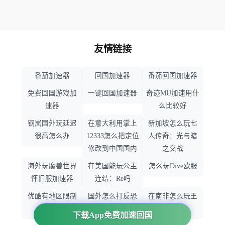
友情链接
番茄加速器
回国加速器
番茄回国加速器
免费回国游戏加
一键回国加速器
奇迹MU加速用什
速器
么比较好
钢岚国外玩延迟
在意大利用掌上
新加坡怎么玩七
很高怎么办
12333怎么把定位
人传奇：光与暗
修改到中国国内
之交战
海外玩魔兽世界
在美国能玩公主
怎么玩Dive欧服
怀旧服加速器
连结：Re吗
优酷有地区限制
国外怎么打反恐
在南非怎么玩王
吗
精英：全球攻势
者荣耀
下载App免费加速回国