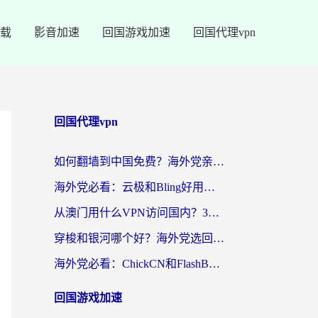
载
影音加速
回国游戏加速
回国代理vpn
回国代理vpn
如何翻墙到中国免费？海外党亲测：从踩坑到选对加速器的全攻略
海外党必看：云极和Bling好用吗？3分钟教你选对回国加速器
从澳门用什么VPN访问国内？3个实用标准帮你避开坑，无缝刷剧听歌
穿梭和银河哪个好？海外党选回国加速器的避坑指南，附番茄加速器实测体验
海外党必看：ChickCN和FlashBack好用吗？3招教你选对回国加速器（附云极、HomeCN、斧牛vs艾果对比）
回国游戏加速