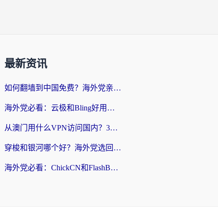
最新资讯
如何翻墙到中国免费？海外党亲测：从踩坑到选对加速器的全攻略
海外党必看：云极和Bling好用吗？3分钟教你选对回国加速器
从澳门用什么VPN访问国内？3个实用标准帮你避开坑，无缝刷剧听歌
穿梭和银河哪个好？海外党选回国加速器的避坑指南，附番茄加速器实测体验
海外党必看：ChickCN和FlashBack好用吗？3招教你选对回国加速器（附云极、HomeCN、斧牛vs艾果对比）