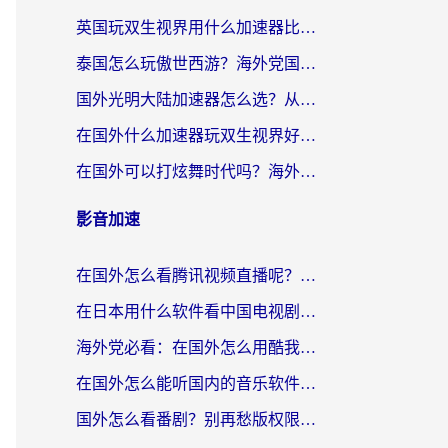
英国玩双生视界用什么加速器比较好？海外党亲测有效的国服游戏加速方案
泰国怎么玩傲世西游？海外党国服游戏加速终极攻略（附光明大陆量子特攻实测）
国外光明大陆加速器怎么选？从卡顿到丝滑的终极指南（含德国玩走开外星人墨西哥玩俄罗斯方块技巧）
在国外什么加速器玩双生视界好用？海外党亲测不踩坑的终极指南
在国外可以打炫舞时代吗？海外玩家国服游戏加速全攻略（附实测推荐）
影音加速
在国外怎么看腾讯视频直播呢？留学生亲测有效的回国加速指南
在日本用什么软件看中国电视剧呢？留学生亲测有效的回国加速方案
海外党必看：在国外怎么用酷我音乐听音乐？告别“地区不支持”的实用指南
在国外怎么能听国内的音乐软件？别让版权限制断了你的“中文歌单”
国外怎么看番剧？别再愁版权限制！一个工具解决所有回国追剧难题