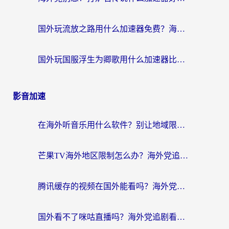
国外玩流放之路用什么加速器免费？海外党亲测有效的国服游戏加速指南
国外玩国服浮生为卿歌用什么加速器比较好？海外党亲测不踩坑指南
影音加速
在海外听音乐用什么软件？别让地域限制断了你的华语歌单
芒果TV海外地区限制怎么办？海外党追剧看片的实用加速器选择指南
腾讯缓存的视频在国外能看吗？海外党追剧看片的终极解决方案
国外看不了咪咕直播吗？海外党追剧看片的加速器选择指南