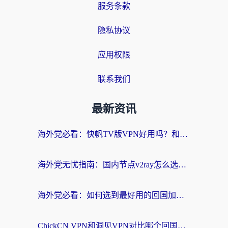
服务条款
隐私协议
应用权限
联系我们
最新资讯
海外党必看：快帆TV版VPN好用吗？和快游VPN对比哪个回国效果更好？附实用避坑指南
海外党无忧指南：国内节点v2ray怎么选？一键回国VPN+多场景实测帮你避坑
海外党必看：如何选到最好用的回国加速器？从节点到售后的全维度指南
ChickCN VPN和洞见VPN对比哪个回国效果更好？海外党亲测3款加速器+避坑指南