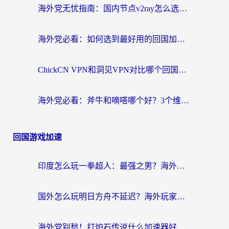
海外党无忧指南：国内节点v2ray怎么选？一键回国VPN+多场景实测帮你避坑
海外党必看：如何选到最好用的回国加速器？从节点到售后的全维度指南
ChickCN VPN和洞见VPN对比哪个回国效果更好？海外党亲测3款加速器+避坑指南
海外党必看：斧牛和嘀嗒哪个好？3个维度教你选对回国加速器
回国游戏加速
印度怎么玩一拳超人：最强之男？海外党国服游戏加速避坑指南
国外怎么玩明日方舟不延迟？海外玩家国服游戏加速终极指南（附DNF梦幻诛仙解决方案）
海外党别愁！打炉石传说什么加速器好用？3个实用技巧解决国服游戏卡顿