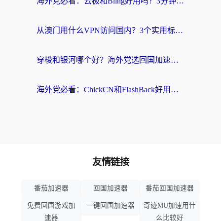
海外党必看：云极和Bling好用吗？3分钟教你选对回国加速器
从澳门用什么VPN访问国内？3个实用标准帮你避开坑，无缝刷剧听歌
穿梭和银河哪个好？海外党选回国加速器的避坑指南，附番茄加速器实测体验
海外党必看：ChickCN和FlashBack好用吗？3招教你选对回国加速器（附云极、HomeCN、斧牛vs艾果对比）
友情链接
番茄加速器
回国加速器
番茄回国加速器
免费回国游戏加
一键回国加速器
奇迹MU加速用什
速器
么比较好