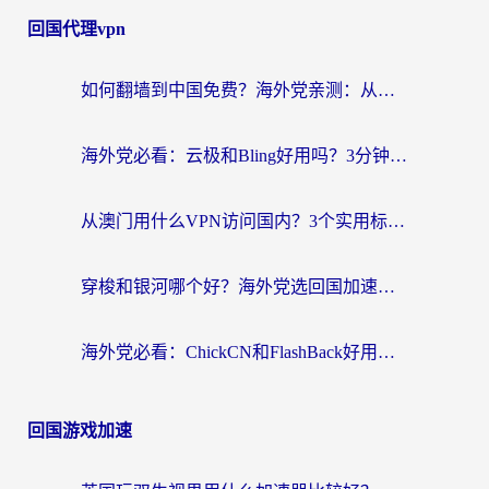
回国代理vpn
如何翻墙到中国免费？海外党亲测：从踩坑到选对加速器的全攻略
海外党必看：云极和Bling好用吗？3分钟教你选对回国加速器
从澳门用什么VPN访问国内？3个实用标准帮你避开坑，无缝刷剧听歌
穿梭和银河哪个好？海外党选回国加速器的避坑指南，附番茄加速器实测体验
海外党必看：ChickCN和FlashBack好用吗？3招教你选对回国加速器（附云极、HomeCN、斧牛vs艾果对比）
回国游戏加速