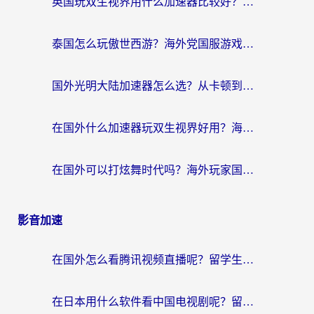
英国玩双生视界用什么加速器比较好？海外党亲测有效的国服游戏加速方案
泰国怎么玩傲世西游？海外党国服游戏加速终极攻略（附光明大陆量子特攻实测）
国外光明大陆加速器怎么选？从卡顿到丝滑的终极指南（含德国玩走开外星人墨西哥玩俄罗斯方块技巧）
在国外什么加速器玩双生视界好用？海外党亲测不踩坑的终极指南
在国外可以打炫舞时代吗？海外玩家国服游戏加速全攻略（附实测推荐）
影音加速
在国外怎么看腾讯视频直播呢？留学生亲测有效的回国加速指南
在日本用什么软件看中国电视剧呢？留学生亲测有效的回国加速方案