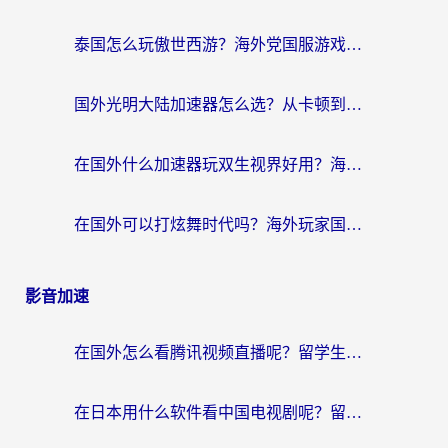
泰国怎么玩傲世西游？海外党国服游戏加速终极攻略（附光明大陆量子特攻实测）
国外光明大陆加速器怎么选？从卡顿到丝滑的终极指南（含德国玩走开外星人墨西哥玩俄罗斯方块技巧）
在国外什么加速器玩双生视界好用？海外党亲测不踩坑的终极指南
在国外可以打炫舞时代吗？海外玩家国服游戏加速全攻略（附实测推荐）
影音加速
在国外怎么看腾讯视频直播呢？留学生亲测有效的回国加速指南
在日本用什么软件看中国电视剧呢？留学生亲测有效的回国加速方案