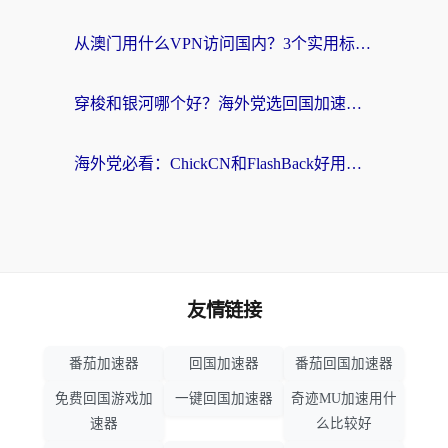
从澳门用什么VPN访问国内？3个实用标准帮你避开坑，无缝刷剧听歌
穿梭和银河哪个好？海外党选回国加速器的避坑指南，附番茄加速器实测体验
海外党必看：ChickCN和FlashBack好用吗？3招教你选对回国加速器（附云极、HomeCN、斧牛vs艾果对比）
友情链接
番茄加速器
回国加速器
番茄回国加速器
免费回国游戏加
一键回国加速器
奇迹MU加速用什
速器
么比较好