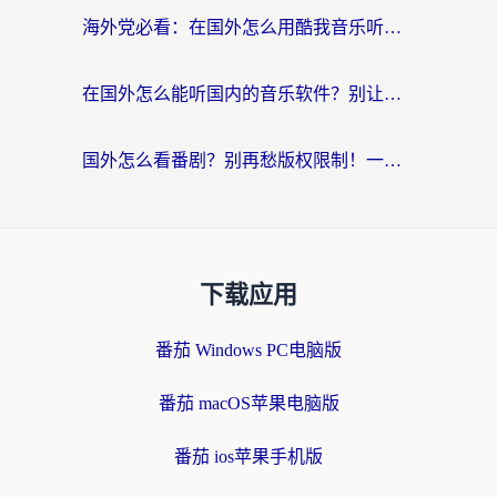
海外党必看：在国外怎么用酷我音乐听音乐？告别“地区不支持”的实用指南
在国外怎么能听国内的音乐软件？别让版权限制断了你的“中文歌单”
国外怎么看番剧？别再愁版权限制！一个工具解决所有回国追剧难题
下载应用
番茄 Windows PC电脑版
番茄 macOS苹果电脑版
番茄 ios苹果手机版