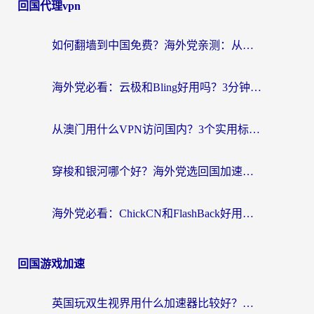
回国代理vpn
如何翻墙到中国免费？海外党亲测：从踩坑到选对加速器的全攻略
海外党必看：云极和Bling好用吗？3分钟教你选对回国加速器
从澳门用什么VPN访问国内？3个实用标准帮你避开坑，无缝刷剧听歌
穿梭和银河哪个好？海外党选回国加速器的避坑指南，附番茄加速器实测体验
海外党必看：ChickCN和FlashBack好用吗？3招教你选对回国加速器（附云极、HomeCN、斧牛vs艾果对比）
回国游戏加速
英国玩双生视界用什么加速器比较好？海外党亲测有效的国服游戏加速方案