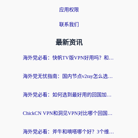
应用权限
联系我们
最新资讯
海外党必看：快帆TV版VPN好用吗？和快游VPN对比哪个回国效果更好？附实用避坑指南
海外党无忧指南：国内节点v2ray怎么选？一键回国VPN+多场景实测帮你避坑
海外党必看：如何选到最好用的回国加速器？从节点到售后的全维度指南
ChickCN VPN和洞见VPN对比哪个回国效果更好？海外党亲测3款加速器+避坑指南
海外党必看：斧牛和嘀嗒哪个好？3个维度教你选对回国加速器