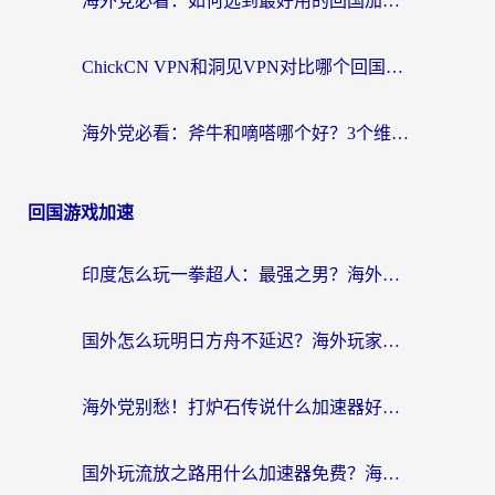
海外党必看：如何选到最好用的回国加速器？从节点到售后的全维度指南
ChickCN VPN和洞见VPN对比哪个回国效果更好？海外党亲测3款加速器+避坑指南
海外党必看：斧牛和嘀嗒哪个好？3个维度教你选对回国加速器
回国游戏加速
印度怎么玩一拳超人：最强之男？海外党国服游戏加速避坑指南
国外怎么玩明日方舟不延迟？海外玩家国服游戏加速终极指南（附DNF梦幻诛仙解决方案）
海外党别愁！打炉石传说什么加速器好用？3个实用技巧解决国服游戏卡顿
国外玩流放之路用什么加速器免费？海外党亲测有效的国服游戏加速指南