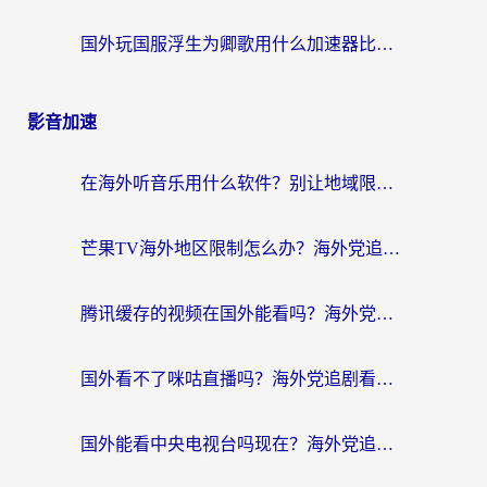
国外玩国服浮生为卿歌用什么加速器比较好？海外党亲测不踩坑指南
影音加速
在海外听音乐用什么软件？别让地域限制断了你的华语歌单
芒果TV海外地区限制怎么办？海外党追剧看片的实用加速器选择指南
腾讯缓存的视频在国外能看吗？海外党追剧看片的终极解决方案
国外看不了咪咕直播吗？海外党追剧看片的加速器选择指南
国外能看中央电视台吗现在？海外党追剧看央视的实用指南