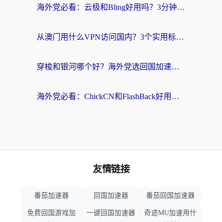
海外党必看：云极和Bling好用吗？3分钟教你选对回国加速器
从澳门用什么VPN访问国内？3个实用标准帮你避开坑，无缝刷剧听歌
穿梭和银河哪个好？海外党选回国加速器的避坑指南，附番茄加速器实测体验
海外党必看：ChickCN和FlashBack好用吗？3招教你选对回国加速器（附云极、HomeCN、斧牛vs艾果对比）
友情链接
番茄加速器
回国加速器
番茄回国加速器
免费回国游戏加
一键回国加速器
奇迹MU加速用什