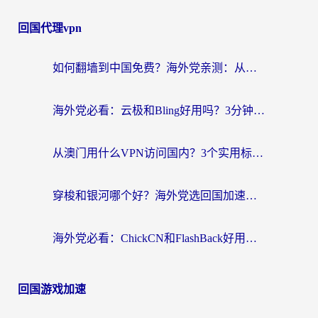
回国代理vpn
如何翻墙到中国免费？海外党亲测：从踩坑到选对加速器的全攻略
海外党必看：云极和Bling好用吗？3分钟教你选对回国加速器
从澳门用什么VPN访问国内？3个实用标准帮你避开坑，无缝刷剧听歌
穿梭和银河哪个好？海外党选回国加速器的避坑指南，附番茄加速器实测体验
海外党必看：ChickCN和FlashBack好用吗？3招教你选对回国加速器（附云极、HomeCN、斧牛vs艾果对比）
回国游戏加速