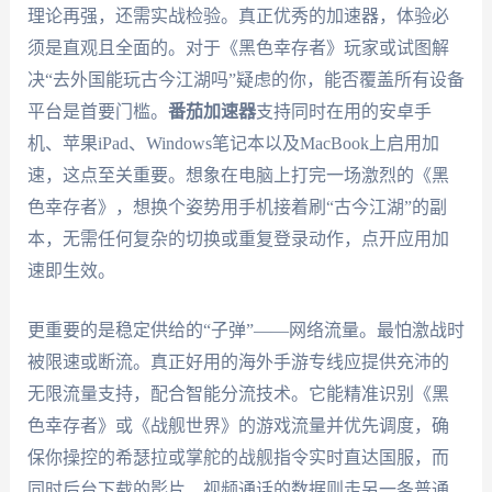
理论再强，还需实战检验。真正优秀的加速器，体验必
须是直观且全面的。对于《黑色幸存者》玩家或试图解
决“去外国能玩古今江湖吗”疑虑的你，能否覆盖所有设备
平台是首要门槛。
番茄加速器
支持同时在用的安卓手
机、苹果iPad、Windows笔记本以及MacBook上启用加
速，这点至关重要。想象在电脑上打完一场激烈的《黑
色幸存者》，想换个姿势用手机接着刷“古今江湖”的副
本，无需任何复杂的切换或重复登录动作，点开应用加
速即生效。
更重要的是稳定供给的“子弹”——网络流量。最怕激战时
被限速或断流。真正好用的海外手游专线应提供充沛的
无限流量支持，配合智能分流技术。它能精准识别《黑
色幸存者》或《战舰世界》的游戏流量并优先调度，确
保你操控的希瑟拉或掌舵的战舰指令实时直达国服，而
同时后台下载的影片、视频通话的数据则走另一条普通