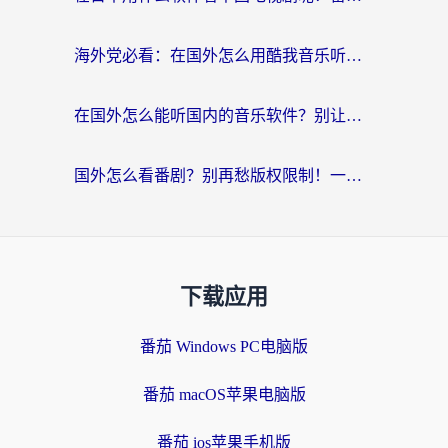
海外党必看：在国外怎么用酷我音乐听音乐？告别“地区不支持”的实用指南
在国外怎么能听国内的音乐软件？别让版权限制断了你的“中文歌单”
国外怎么看番剧？别再愁版权限制！一个工具解决所有回国追剧难题
下载应用
番茄 Windows PC电脑版
番茄 macOS苹果电脑版
番茄 ios苹果手机版