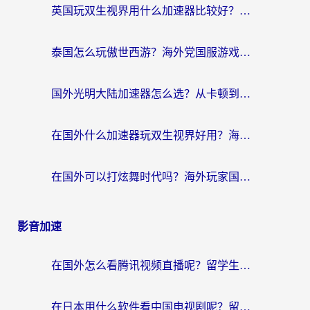
英国玩双生视界用什么加速器比较好？海外党亲测有效的国服游戏加速方案
泰国怎么玩傲世西游？海外党国服游戏加速终极攻略（附光明大陆量子特攻实测）
国外光明大陆加速器怎么选？从卡顿到丝滑的终极指南（含德国玩走开外星人墨西哥玩俄罗斯方块技巧）
在国外什么加速器玩双生视界好用？海外党亲测不踩坑的终极指南
在国外可以打炫舞时代吗？海外玩家国服游戏加速全攻略（附实测推荐）
影音加速
在国外怎么看腾讯视频直播呢？留学生亲测有效的回国加速指南
在日本用什么软件看中国电视剧呢？留学生亲测有效的回国加速方案