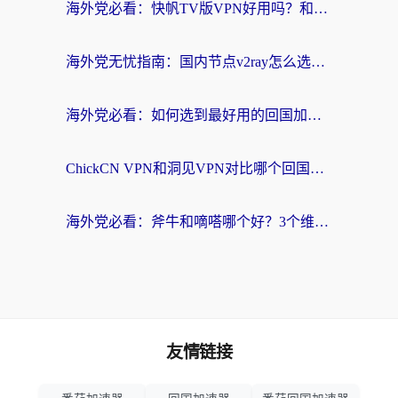
海外党必看：快帆TV版VPN好用吗？和快游VPN对比哪个回国效果更好？附实用避坑指南
海外党无忧指南：国内节点v2ray怎么选？一键回国VPN+多场景实测帮你避坑
海外党必看：如何选到最好用的回国加速器？从节点到售后的全维度指南
ChickCN VPN和洞见VPN对比哪个回国效果更好？海外党亲测3款加速器+避坑指南
海外党必看：斧牛和嘀嗒哪个好？3个维度教你选对回国加速器
友情链接