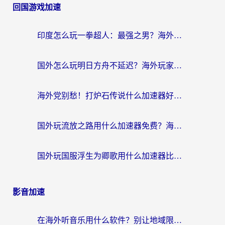
回国游戏加速
印度怎么玩一拳超人：最强之男？海外党国服游戏加速避坑指南
国外怎么玩明日方舟不延迟？海外玩家国服游戏加速终极指南（附DNF梦幻诛仙解决方案）
海外党别愁！打炉石传说什么加速器好用？3个实用技巧解决国服游戏卡顿
国外玩流放之路用什么加速器免费？海外党亲测有效的国服游戏加速指南
国外玩国服浮生为卿歌用什么加速器比较好？海外党亲测不踩坑指南
影音加速
在海外听音乐用什么软件？别让地域限制断了你的华语歌单