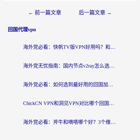
←
前一篇文章
后一篇文章
→
回国代理vpn
海外党必看：快帆TV版VPN好用吗？和快游VPN对比哪个回国效果更好？附实用避坑指南
海外党无忧指南：国内节点v2ray怎么选？一键回国VPN+多场景实测帮你避坑
海外党必看：如何选到最好用的回国加速器？从节点到售后的全维度指南
ChickCN VPN和洞见VPN对比哪个回国效果更好？海外党亲测3款加速器+避坑指南
海外党必看：斧牛和嘀嗒哪个好？3个维度教你选对回国加速器