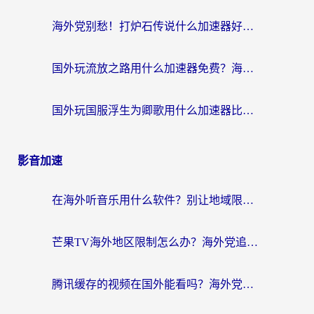
海外党别愁！打炉石传说什么加速器好用？3个实用技巧解决国服游戏卡顿
国外玩流放之路用什么加速器免费？海外党亲测有效的国服游戏加速指南
国外玩国服浮生为卿歌用什么加速器比较好？海外党亲测不踩坑指南
影音加速
在海外听音乐用什么软件？别让地域限制断了你的华语歌单
芒果TV海外地区限制怎么办？海外党追剧看片的实用加速器选择指南
腾讯缓存的视频在国外能看吗？海外党追剧看片的终极解决方案