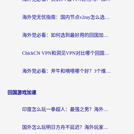
海外党无忧指南：国内节点v2ray怎么选？一键回国VPN+多场景实测帮你避坑
海外党必看：如何选到最好用的回国加速器？从节点到售后的全维度指南
ChickCN VPN和洞见VPN对比哪个回国效果更好？海外党亲测3款加速器+避坑指南
海外党必看：斧牛和嘀嗒哪个好？3个维度教你选对回国加速器
回国游戏加速
印度怎么玩一拳超人：最强之男？海外党国服游戏加速避坑指南
国外怎么玩明日方舟不延迟？海外玩家国服游戏加速终极指南（附DNF梦幻诛仙解决方案）