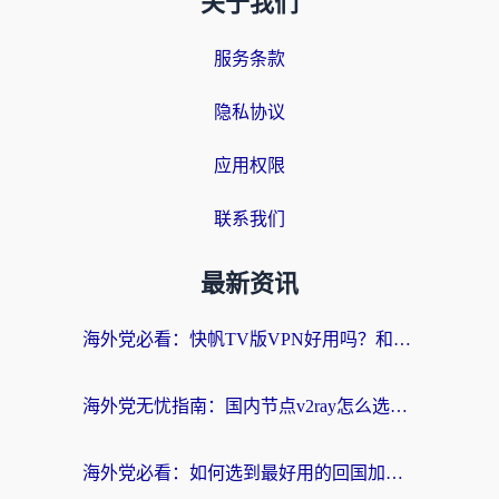
关于我们
服务条款
隐私协议
应用权限
联系我们
最新资讯
海外党必看：快帆TV版VPN好用吗？和快游VPN对比哪个回国效果更好？附实用避坑指南
海外党无忧指南：国内节点v2ray怎么选？一键回国VPN+多场景实测帮你避坑
海外党必看：如何选到最好用的回国加速器？从节点到售后的全维度指南