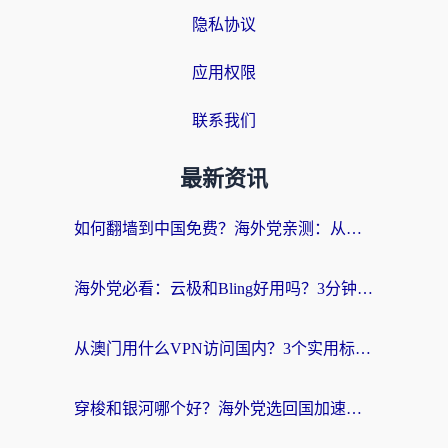
隐私协议
应用权限
联系我们
最新资讯
如何翻墙到中国免费？海外党亲测：从踩坑到选对加速器的全攻略
海外党必看：云极和Bling好用吗？3分钟教你选对回国加速器
从澳门用什么VPN访问国内？3个实用标准帮你避开坑，无缝刷剧听歌
穿梭和银河哪个好？海外党选回国加速器的避坑指南，附番茄加速器实测体验