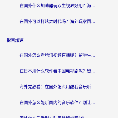
在国外什么加速器玩双生视界好用？海外党亲测不踩坑的终极指南
在国外可以打炫舞时代吗？海外玩家国服游戏加速全攻略（附实测推荐）
影音加速
在国外怎么看腾讯视频直播呢？留学生亲测有效的回国加速指南
在日本用什么软件看中国电视剧呢？留学生亲测有效的回国加速方案
海外党必看：在国外怎么用酷我音乐听音乐？告别“地区不支持”的实用指南
在国外怎么能听国内的音乐软件？别让版权限制断了你的“中文歌单”