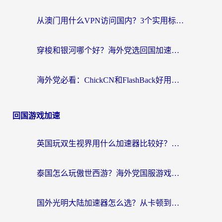
从澳门用什么VPN访问国内？3个实用标准帮你避开坑，无缝刷剧听歌
穿梭和银河哪个好？海外党选回国加速器的避坑指南，附番茄加速器实测体验
海外党必看：ChickCN和FlashBack好用吗？3招教你选对回国加速器（附云极、HomeCN、斧牛vs艾果对比）
回国游戏加速
英国玩双生视界用什么加速器比较好？海外党亲测有效的国服游戏加速方案
泰国怎么玩傲世西游？海外党国服游戏加速终极攻略（附光明大陆量子特攻实测）
国外光明大陆加速器怎么选？从卡顿到丝滑的终极指南（含德国玩走开外星人墨西哥玩俄罗斯方块技巧）