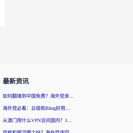
最新资讯
如何翻墙到中国免费？海外党亲测：从踩坑到选对加速器的全攻略
海外党必看：云极和Bling好用吗？3分钟教你选对回国加速器
从澳门用什么VPN访问国内？3个实用标准帮你避开坑，无缝刷剧听歌
穿梭和银河哪个好？海外党选回国加速器的避坑指南，附番茄加速器实测体验