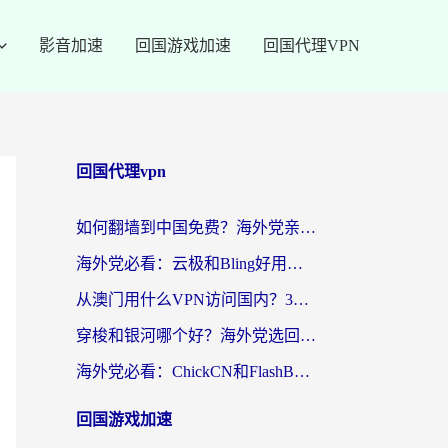
影音加速
回国游戏加速
回国代理VPN
回国代理vpn
如何翻墙到中国免费？海外党亲测：从踩坑到选对加速器的全攻略
海外党必看：云极和Bling好用吗？3分钟教你选对回国加速器
从澳门用什么VPN访问国内？3个实用标准帮你避开坑，无缝刷剧听歌
穿梭和银河哪个好？海外党选回国加速器的避坑指南，附番茄加速器实测体验
海外党必看：ChickCN和FlashBack好用吗？3招教你选对回国加速器（附云极、HomeCN、斧牛vs艾果对比）
回国游戏加速