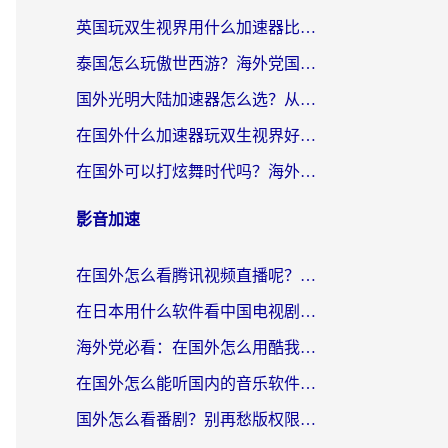
英国玩双生视界用什么加速器比较好？海外党亲测有效的国服游戏加速方案
泰国怎么玩傲世西游？海外党国服游戏加速终极攻略（附光明大陆量子特攻实测）
国外光明大陆加速器怎么选？从卡顿到丝滑的终极指南（含德国玩走开外星人墨西哥玩俄罗斯方块技巧）
在国外什么加速器玩双生视界好用？海外党亲测不踩坑的终极指南
在国外可以打炫舞时代吗？海外玩家国服游戏加速全攻略（附实测推荐）
影音加速
在国外怎么看腾讯视频直播呢？留学生亲测有效的回国加速指南
在日本用什么软件看中国电视剧呢？留学生亲测有效的回国加速方案
海外党必看：在国外怎么用酷我音乐听音乐？告别“地区不支持”的实用指南
在国外怎么能听国内的音乐软件？别让版权限制断了你的“中文歌单”
国外怎么看番剧？别再愁版权限制！一个工具解决所有回国追剧难题